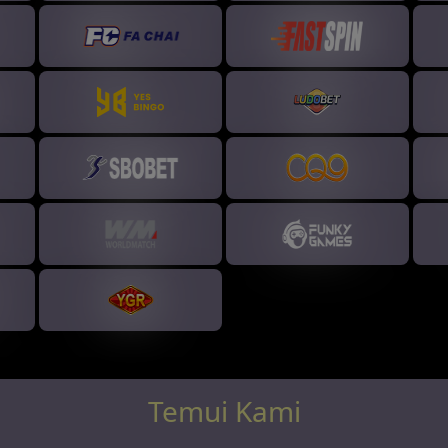
Temui Kami