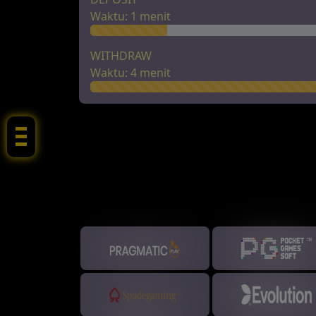
Waktu: 1 menit
WITHDRAW
Waktu: 4 menit