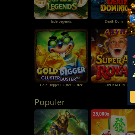
Jade Legends
Death Dominion
⚠
Gold Digger Cluster Buster
SUPER ACE ROYAL
Populer