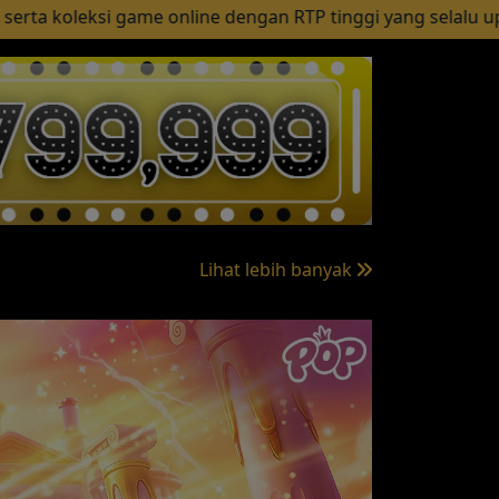
ne dengan RTP tinggi yang selalu update.
Lihat lebih banyak