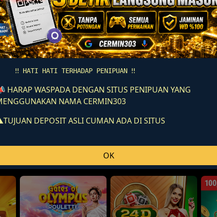
Gates of Olympus POP
📣 HARAP WASPADA DENGAN SITUS PENIPUAN YANG
MENGGUNAKAN NAMA CERMIN303
️TUJUAN DEPOSIT ASLI CUMAN ADA DI SITUS
Sleeping Dragon Ultra Dark
SUGAR TEDDY
OK