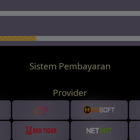
Sistem Pembayaran
Provider