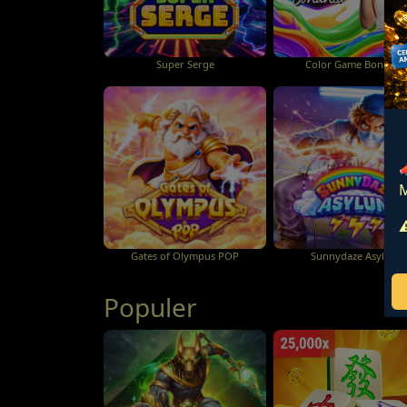
Super Serge
Color Game Bonanza
⚠
Gates of Olympus POP
Sunnydaze Asylum
Populer