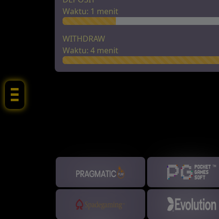
Waktu: 1 menit
WITHDRAW
Waktu: 4 menit