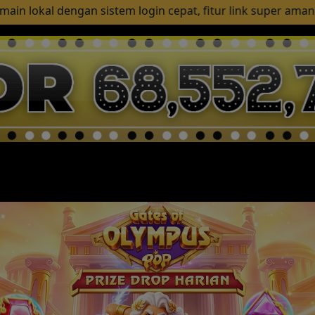
login cepat, fitur link super aman, serta koleksi game onl