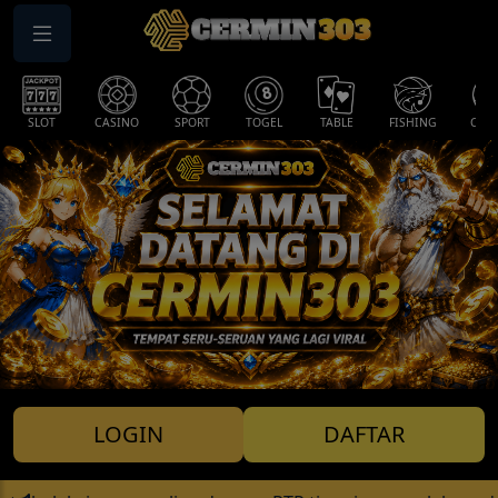
SLOT
CASINO
SPORT
TOGEL
TABLE
FISHING
COCK
LOGIN
DAFTAR