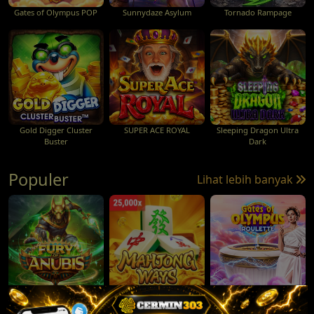
Gates of Olympus POP
Sunnydaze Asylum
Tornado Rampage
Gold Digger Cluster
SUPER ACE ROYAL
Sleeping Dragon Ultra
Buster
Dark
Populer
Lihat lebih banyak
Fury of Anubis
Mahjong Ways
Gates of Olympus
Roulette