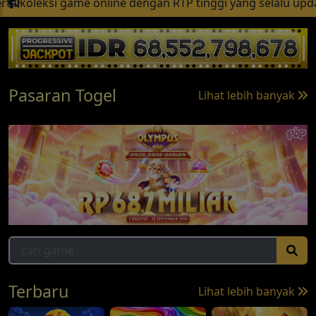
oleksi game online dengan RTP tinggi yang selalu update.
Pasaran Togel
Lihat lebih banyak
Terbaru
Lihat lebih banyak