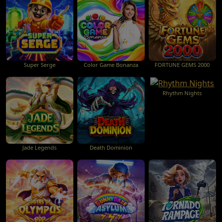
Super Serge
Color Game Bonanza
FORTUNE GEMS 2000
Rhythm Nights
Jade Legends
Death Dominion