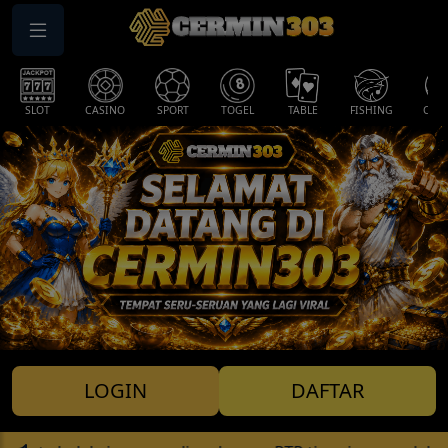
SLOT
CASINO
SPORT
TOGEL
TABLE
FISHING
COCK
LOGIN
DAFTAR