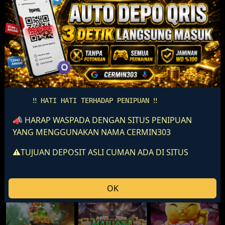
24D Spin
Mahjong Ways 2
Gates of Olympus 1000
📣 HARAP WASPADA DENGAN SITUS PENIPUAN
YANG MENGGUNAKAN NAMA CERMIN303
⚠️TUJUAN DEPOSIT ASLI CUMAN ADA DI SITUS
Treasures of Aztec
Gates of Olympus Super
Mahjong Wins Triple Pot
Scatter
OK