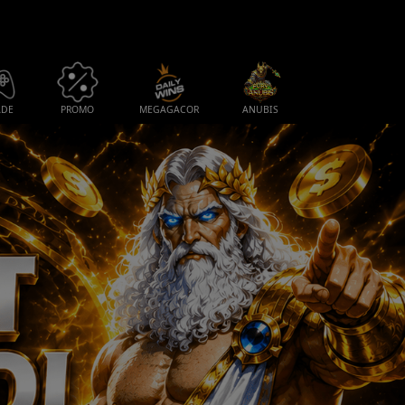
ADE
PROMO
MEGAGACOR
ANUBIS