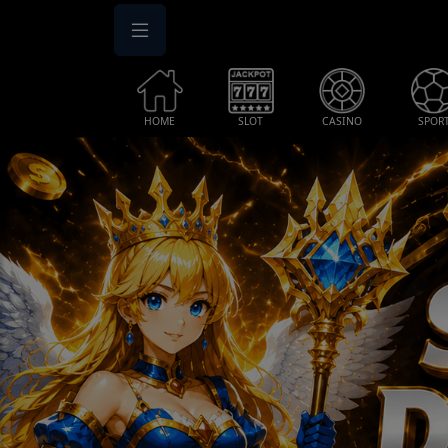
HOME
SLOT
CASINO
SPOR