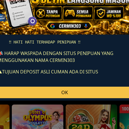
FORTUNE GEMS 2000
Jade Legends
📣 HARAP WASPADA DENGAN SITUS PENIPUAN YANG
MENGGUNAKAN NAMA CERMIN303
️TUJUAN DEPOSIT ASLI CUMAN ADA DI SITUS
Tornado Rampage
Gold Digger Cluster Buster
OK