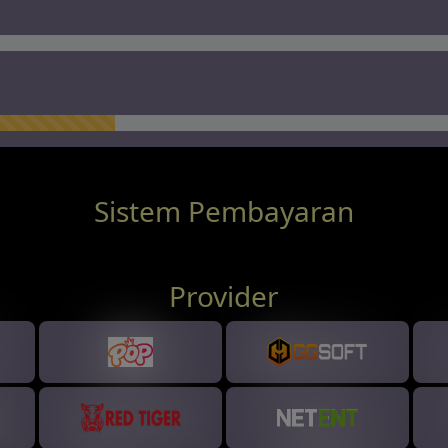
Sistem Pembayaran
Provider