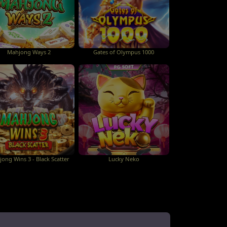
Mahjong Ways 2
Gates of Olympus 1000
ong Wins 3 - Black Scatter
Lucky Neko