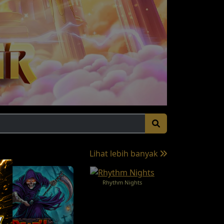
Lihat lebih banyak
Rhythm Nights