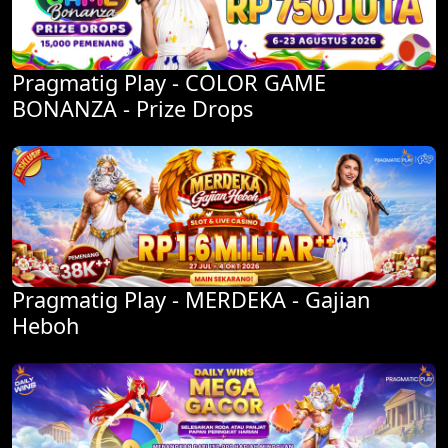
Pragmatig Play - COLOR GAME
BONANZA - Prize Drops
Pragmatig Play - MERDEKA - Gajian
Heboh