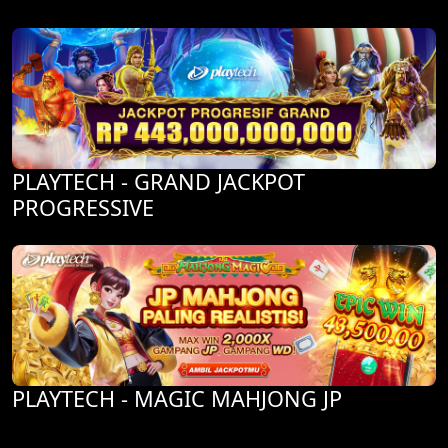
PLAYTECH - GRAND JACKPOT
PROGRESSIVE
PLAYTECH - MAGIC MAHJONG JP