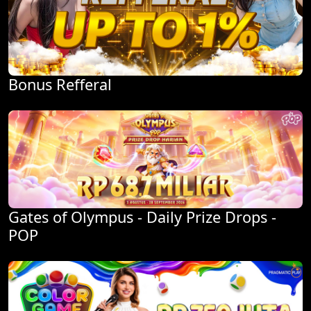
Bonus Refferal
Gates of Olympus - Daily Prize Drops -
POP