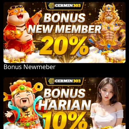
Bonus Newmeber