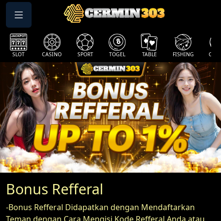
SLOT
CASINO
SPORT
TOGEL
TABLE
FISHING
COCK
Bonus Refferal
-Bonus Refferal Didapatkan dengan Mendaftarkan
Teman dengan Cara Mengisi Kode Refferal Anda atau