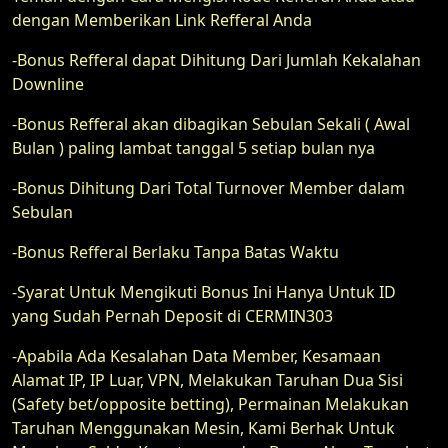
dengan Memberikan Link Refferal Anda
-Bonus Refferal dapat Dihitung Dari Jumlah Kekalahan
Downline
-Bonus Refferal akan dibagikan Sebulan Sekali ( Awal
Bulan ) paling lambat tanggal 5 setiap bulan nya
-Bonus Dihitung Dari Total Turnover Member dalam
Sebulan
-Bonus Refferal Berlaku Tanpa Batas Waktu
-Syarat Untuk Mengikuti Bonus Ini Hanya Untuk ID
yang Sudah Pernah Deposit di CERMIN303
-Apabila Ada Kesalahan Data Member, Kesamaan
Alamat IP, IP Luar, VPN, Melakukan Taruhan Dua Sisi
(Safety bet/opposite betting), Permainan Melakukan
Taruhan Menggunakan Mesin, Kami Berhak Untuk