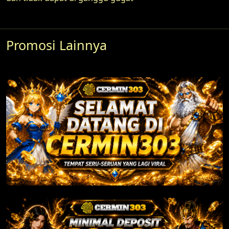
Promosi Lainnya