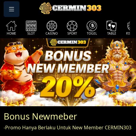
SLOT
CASINO
SPORT
TOGEL
TABLE
FISHING
COCK
Bonus Newmeber
-Promo Hanya Berlaku Untuk New Member CERMIN303