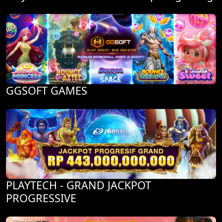
GGSOFT GAMES
PLAYTECH - GRAND JACKPOT
PROGRESSIVE