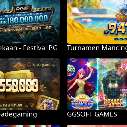
aan - Festival PG
Turnamen Mancing
Spadegaming
GGSOFT GAMES