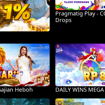
Pragmatig Play -
Drops
Gajian Heboh
DAILY WINS MEGA 