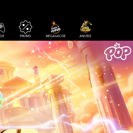
ADE
PROMO
MEGAGACOR
ANUBIS