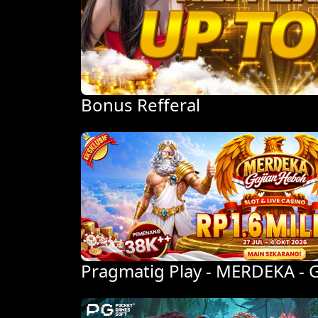
Bonus Refferal
Pragmatig Play - MERDEKA - 