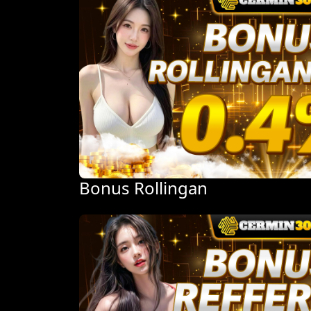
Bonus Rollingan